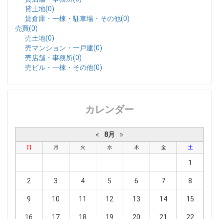
貸土地(0)
賃倉庫・一棟・駐車場・その他(0)
売買(0)
売土地(0)
売マンション・一戸建(0)
売店舗・事務所(0)
売ビル・一棟・その他(0)
カレンダー
«
8月
»
日
月
火
水
木
金
土
1
2
3
4
5
6
7
8
9
10
11
12
13
14
15
16
17
18
19
20
21
22